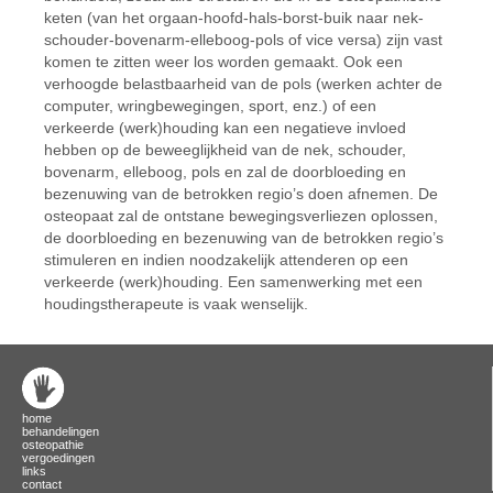
keten (van het orgaan-hoofd-hals-borst-buik naar nek-
schouder-bovenarm-elleboog-pols of vice versa) zijn vast
komen te zitten weer los worden gemaakt. Ook een
verhoogde belastbaarheid van de pols (werken achter de
computer, wringbewegingen, sport, enz.) of een
verkeerde (werk)houding kan een negatieve invloed
hebben op de beweeglijkheid van de nek, schouder,
bovenarm, elleboog, pols en zal de doorbloeding en
bezenuwing van de betrokken regio’s doen afnemen. De
osteopaat zal de ontstane bewegingsverliezen oplossen,
de doorbloeding en bezenuwing van de betrokken regio’s
stimuleren en indien noodzakelijk attenderen op een
verkeerde (werk)houding. Een samenwerking met een
houdingstherapeute is vaak wenselijk.
home
behandelingen
osteopathie
vergoedingen
links
contact