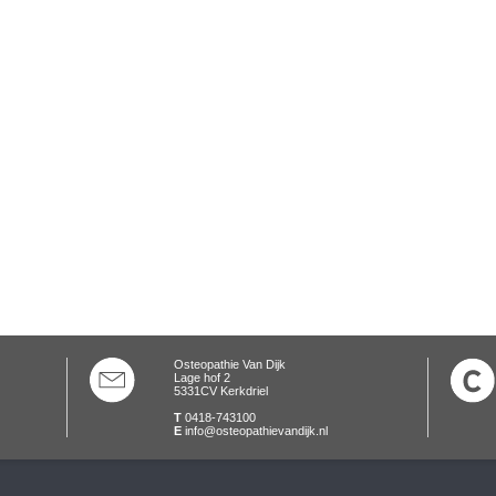
Osteopathie Van Dijk
Lage hof 2
5331CV Kerkdriel
T
0418-743100
E
info@osteopathievandijk.nl